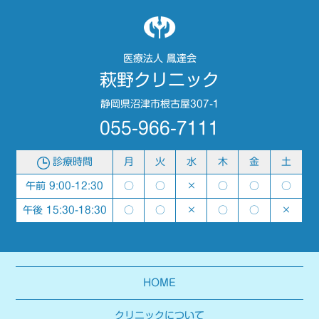
医療法人 鳳達会
萩野クリニック
静岡県沼津市根古屋307-1
055-966-7111
診療時間
月
火
水
木
金
土
午前 9:00-12:30
○
○
×
○
○
○
午後 15:30-18:30
○
○
×
○
○
×
HOME
クリニックについて