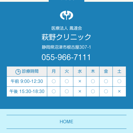
医療法人 鳳達会
萩野クリニック
静岡県沼津市根古屋307-1
055-966-7111
診療時間
月
火
水
木
金
土
午前 9:00-12:30
○
○
×
○
○
○
午後 15:30-18:30
○
○
×
○
○
×
HOME